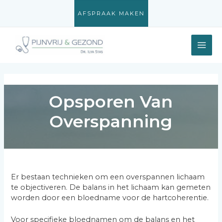
Skip
AFSPRAAK MAKEN
to
content
MAI
ME
Opsporen Van
Overspanning
Er bestaan technieken om een overspannen lichaam
te objectiveren. De balans in het lichaam kan gemeten
worden door een bloedname voor de hartcoherentie.
Voor specifieke bloednamen om de balans en het